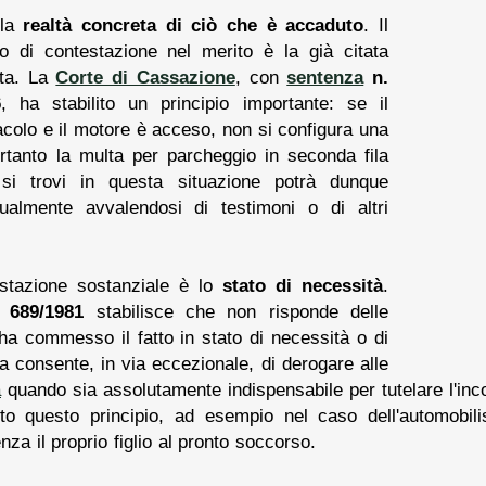
la
realtà concreta di ciò che è accaduto
. Il
o di contestazione nel merito è la già citata
ata. La
Corte di Cassazione
, con
sentenza
n.
6
, ha stabilito un principio importante: se il
acolo e il motore è acceso, non si configura una
tanto la multa per parcheggio in seconda fila
si trovi in questa situazione potrà dunque
tualmente avvalendosi di testimoni o di altri
stazione sostanziale è lo
stato di necessità
.
. 689/1981
stabilisce che non risponde delle
 ha commesso il fatto in stato di necessità o di
a consente, in via eccezionale, di derogare alle
a
quando sia assolutamente indispensabile per tutelare l'incol
to questo principio, ad esempio nel caso dell'automobili
nza il proprio figlio al pronto soccorso.