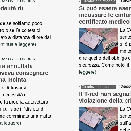
DAZIONE GIURIDICA
•
Circolazione stradale
- 16/05/
dalità di
Si può essere esent
indossare le cintu
certificato medico
de se soffiamo poco
La Co
ro o se l'alcoltest ci
sente
uato a distanza di ore dal
si è 
ontinua a leggere)
molto
dire quello dell’obbligo d
DAZIONE GIURIDICA
sicurezza. Come noto, il 
ta annullata
doveva consegnare
leggere)
na incinta
•
Circolazione stradale
- 12/06/
e di trovarsi
Il T-red non segn
a necessità di
violazione della p
e la propria autovettura
 cui vige il “divieto di
La Co
viene comminata una multa
sente
 a leggere)
sull’
delle