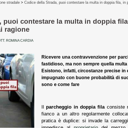
one stradale
>
Codice della Strada, puoi contestare la multa in doppia fila, in 
 puoi contestare la multa in doppia fila
ai ragione
TT. ROMINA CARDIA
Ricevere una contravvenzione per parch
fastidioso, ma non sempre quella multa è
Esistono, infatti, circostanze precise in
impugnato con buone probabilità di su
sono e come fare
Il
parcheggio in doppia fila
consiste n
fianco a un altro regolarmente colloca
pratica è duplice: si invade la carreggi
impedisce al
proprietario
del mezzo p