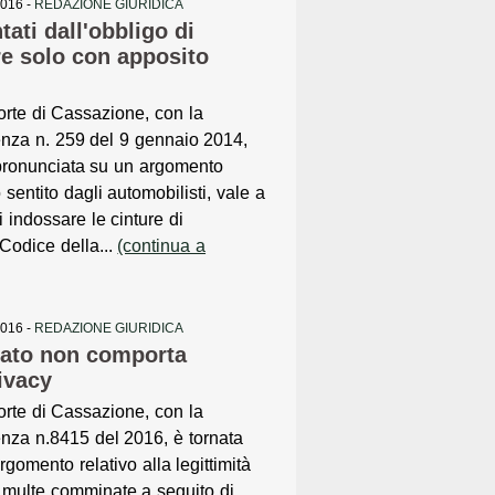
2016 -
REDAZIONE GIURIDICA
ati dall'obbligo di
re solo con apposito
rte di Cassazione, con la
nza n. 259 del 9 gennaio 2014,
pronunciata su un argomento
 sentito dagli automobilisti, vale a
i indossare le cinture di
Codice della...
(continua a
2016 -
REDAZIONE GIURIDICA
alato non comporta
rivacy
rte di Cassazione, con la
nza n.8415 del 2016, è tornata
argomento relativo alla legittimità
 multe comminate a seguito di