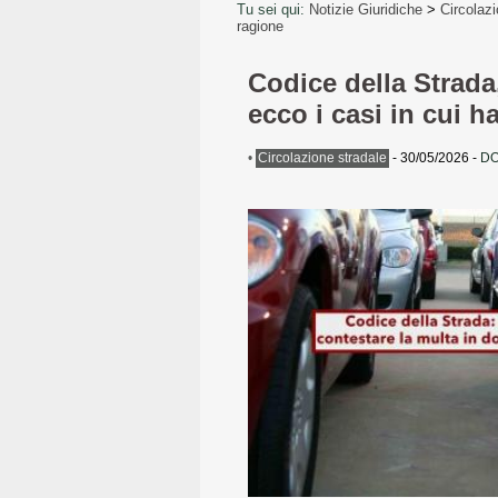
Tu sei qui:
Notizie Giuridiche
>
Circolazi
ragione
Codice della Strada,
ecco i casi in cui h
•
Circolazione stradale
-
30/05/2026
-
DO