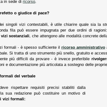
za in sede di
ricorso
.
refetto o giudice di pace?
i singoli vizi contestabili, è utile chiarire quale sia la 
onda fila può essere impugnata per due ordini di ragion
e
vizi sostanziali
, che attengono alle modalità concrete dell
zi formali - è spesso sufficiente il
ricorso amministrativo
rbale. Si tratta di uno strumento più snello, gratuito e acce
ente più difficili da provare - è invece preferibile
rivolger
oni e documentazione più articolata a sostegno delle proprie
formali del verbale
ve rispettare requisiti precisi stabiliti dalla
lla sua redazione può costituire un motivo di
i vizi formali: