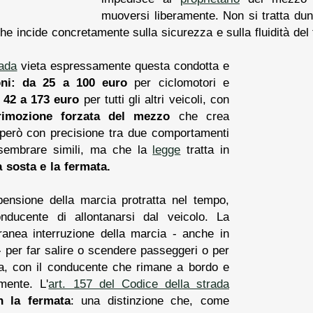
muoversi liberamente. Non si tratta dun
e incide concretamente sulla sicurezza e sulla fluidità del t
rada
vieta espressamente questa condotta e
ni:
da 25 a 100 euro
per ciclomotori e
 42 a 173 euro
per tutti gli altri veicoli, con
rimozione forzata del mezzo
che crea
e però con precisione tra due comportamenti
 sembrare simili, ma che la
legge
tratta in
a sosta e la fermata.
pensione della marcia protratta nel tempo,
onducente di allontanarsi dal veicolo. La
ranea interruzione della marcia - anche in
- per far salire o scendere passeggeri o per
a, con il conducente che rimane a bordo e
mente. L'
art. 157 del Codice della strada
n la fermata
: una distinzione che, come