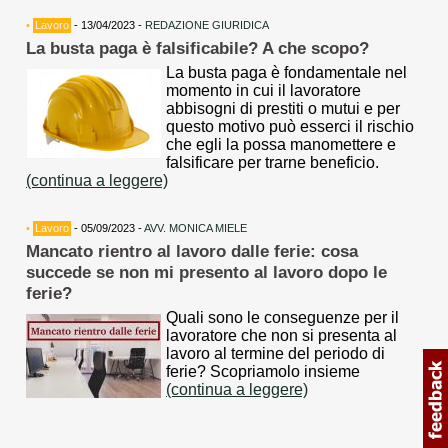
•
Lavoro
- 13/04/2023 -
REDAZIONE GIURIDICA
La busta paga è falsificabile? A che scopo?
La busta paga è fondamentale nel
momento in cui il lavoratore
abbisogni di prestiti o mutui e per
questo motivo può esserci il rischio
che egli la possa manomettere e
falsificare per trarne beneficio.
(continua a leggere)
•
Lavoro
- 05/09/2023 -
AVV. MONICA MIELE
Mancato rientro al lavoro dalle ferie: cosa
succede se non mi presento al lavoro dopo le
ferie?
Quali sono le conseguenze per il
lavoratore che non si presenta al
lavoro al termine del periodo di
ferie? Scopriamolo insieme
(continua a leggere)