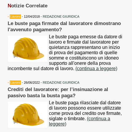
N
otizie Correlate
•
Lavoro
- 12/04/2018 -
REDAZIONE GIURIDICA
Le buste paga firmate dal lavoratore dimostrano
l'avvenuto pagamento?
Le buste paga emesse da datore di
lavoro e firmate dal lavoratore per
quietanza rappresentano un inizio
di prova del pagamento di quelle
somme e costituiscono un idoneo
supporto all'onere della prova
incombente sul datore di lavoro.
(continua a leggere)
•
Lavoro
- 26/06/2022 -
REDAZIONE GIURIDICA
Crediti del lavoratore: per l’insinuazione al
passivo basta la busta paga?
Le buste paga rilasciate dal datore
di lavoro possono essere utilizzate
come prova del credito ove firmate,
siglate o timbrate.
(continua a
leggere)